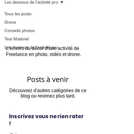
Les dessous de l'activité pro
Tous les posts
Drone
Les dessous de l'activité
Conseils photos
pro
Test Matériel
Les dessous de l'activité pro
L'envers du décor d'une activité de
Freelance en photo, vidéo et drone.
Posts à venir
Découvrez d'autres catégories de ce
blog ou revenez plus tard.
Inscrivez vous ne rien rater
!