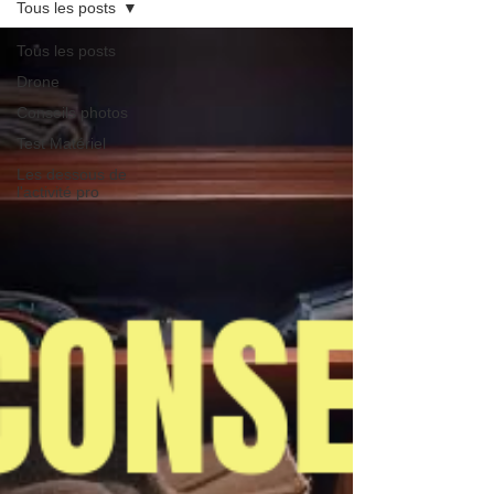
Tous les posts
Tous les posts
Drone
Conseils photos
Test Matériel
Les dessous de
l'activité pro